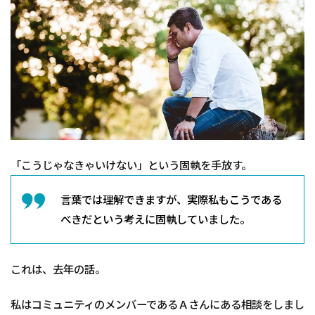
ら
な
い
と
い
う
固
執
2
あ
な
「こうじゃなきゃいけない」という固執を手放す。
た
の
“基
言葉では理解できますが、実際私もこうである
準”
べきだという考えに固執していました。
は
ど
こ
か
これは、去年の話。
ら
来
た
私はコミュニティのメンバーであるＡさんにある相談をしまし
の