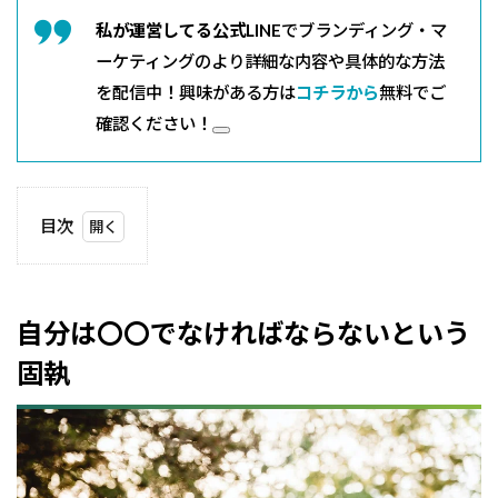
私が運営してる公式LINE
でブランディング・マ
ーケティングのより詳細な内容や具体的な方法
を配信中！興味がある方は
コチラから
無料でご
確認ください！
目次
1
自
分
は
自分は〇〇でなければならないという
〇
〇
固執
で
な
け
れ
ば
な