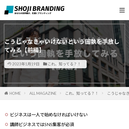
こうじゃなきゃいけないという固執を手放し
てみる【前編】
2023年1月19日
これ、知ってる？！
HOME
ALL MAGAZINE
これ、知ってる？！
こうじゃな
ビジネスは一人で始めなければいけない
講師ビジネスではSNS集客が必須