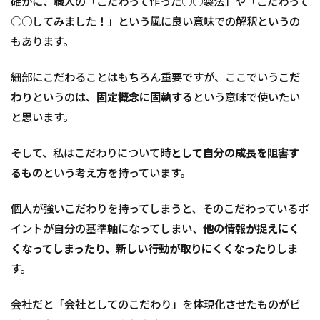
確かに、職人の「こだわって作った○○製法」や「こだわって
予定
○○してみました！」という風に良い意味での解釈というの
空路
と目
もあります。
的地
2
細部にこだわることはもちろん重要ですが、ここでいう
こだ
こ
わり
というのは、
固定概念に固執する
という意味で使いたい
だ
と思います。
わ
り
を
そして、私はこだわりについて
時として自分の成長を阻害す
捨
て
るもの
という考え方を持っています。
て
み
個人が強いこだわりを持ってしまうと、そのこだわっているポ
よ
う
イントが自分の基準軸になってしまい、
他の情報が捉えにく
くなってしまったり、新しい行動が取りにくくなったり
しま
3
ま
す。
と
め
会社だと「会社としてのこだわり」を体現化させたものがビ