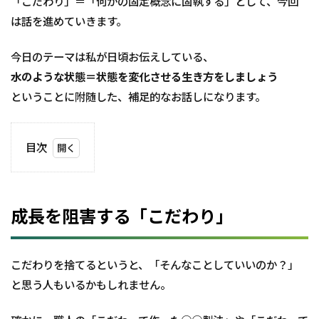
「こだわり」＝「何かの固定概念に固執する」として、今回
は話を進めていきます。
今日のテーマは私が日頃お伝えしている、
水のような状態＝状態を変化させる生き方をしましょう
ということに附随した、補足的なお話しになります。
目次
1
成長
を阻
害す
成長を阻害する「こだわり」
る
「こ
だわ
り」
こだわりを捨てるというと、「そんなことしていいのか？」
と思う人もいるかもしれません。
1.1
飛行
機の