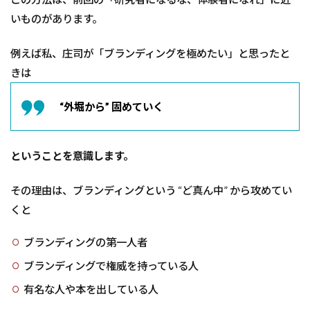
ら
考
いものがあります。
え
る
例えば私、庄司が「ブランディングを極めたい」と思ったと
3
きは
外
堀
か
“外堀から” 固めていく
ら
考
え
ということを意識します。
た
事
例
その理由は、ブランディングという “ど真ん中” から攻めてい
3.1
くと
事例
1. 美
ブランディングの第一人者
容系
ブランディングで権威を持っている人
3.2
事例
有名な人や本を出している人
2. 習