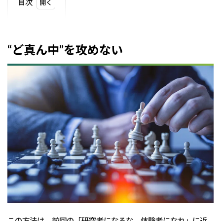
目次
1
“ど真
ん
中”を
“ど真ん中”を攻めない
攻め
ない
2
マ
イ
ン
ド
マ
ッ
プ
を
用
い
て
外
堀
か
この方法は、前回の「研究者になるな、体験者になれ」に近