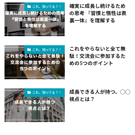
確実に成長し続けるため
これ、知ってる？！
の思考 『習慣と惰性は表
裏一体』を理解する
これをやらないと全て無
これ、知ってる？！
駄！交流会に参加するた
めの5つのポイント
成長できる人が持つ、◯◯
これ、知ってる？！
視点とは？