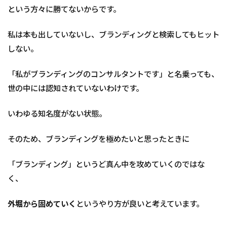
慣化
という方々に勝てないからです。
4
マ
私は本も出していないし、ブランディングと検索してもヒット
イ
しない。
ン
ド
マ
「私がブランディングのコンサルタントです」と名乗っても、
ッ
プ
世の中には認知されていないわけです。
を
使
いわゆる知名度がない状態。
って
考
えて
そのため、ブランディングを極めたいと思ったときに
み
よ
「ブランディング」というど真ん中を攻めていくのではな
う
く、
外堀から固めていく
というやり方が良いと考えています。