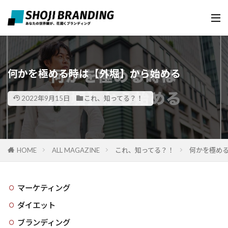
何かを極める時は【外堀】から始める
2022年9月15日
これ、知ってる？！
HOME
ALL MAGAZINE
これ、知ってる？！
何かを極め
マーケティング
ダイエット
ブランディング