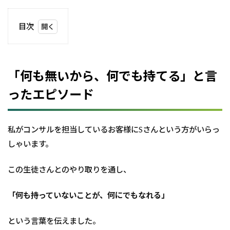
目次
1
「何
も無
いか
「何も無いから、何でも持てる」と言
ら、
何で
ったエピソード
も持
て
る」
私がコンサルを担当しているお客様にSさんという方がいらっ
と言
った
しゃいます。
エピ
ソー
ド
この生徒さんとのやり取りを通し、
2
「何も持っていないことが、何にでもなれる」
何
も
無
という言葉を伝えました。
い