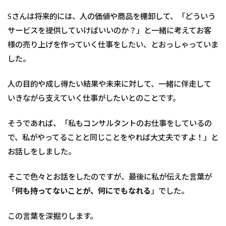
方
が
Sさんは将来的には、人の価値や商品を棚卸して、「どういう
強
サービスを提供していけばいいのか？」と一緒に考えてお客
い
様の売り上げを作っていく仕事をしたい、とおっしゃっていま
2.1
した。
「無
い状
態」
人の目的や成し得たい結果や未来に対して、一緒に伴走して
を、
いきながら支えていく仕事がしたいとのことです。
いか
に強
力に
そうであれば、「私もコンサルタントのお仕事をしているの
して
で、私がやってることと同じことをやれば大丈夫ですよ！」と
いく
か？
お話しをしました。
が大
事
そこで色々とお話をしたのですが、最後に私が伝えた言葉が
3
「
何も持ってないことが、何にでもなれる
」でした。
私
自
身
この言葉を深掘りします。
も