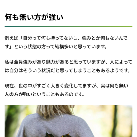
何
も
何も無い方が強い
持
って
い
な
例えば「自分って何も持ってないし、強みとか何もないんで
い
人
す」という状態の方って結構多いと思っています。
で
し
私は全員強みがあり魅力があると思っていますが、人によって
た
は自分はそういう状況だと思ってしまうこともあるようです。
3.1
必要
なも
現在、世の中がすごく大きく変化してますが、実は
何も無い
のを
人の方が強い
ということもあるのです。
身に
つけ
てい
った
結
果、
コン