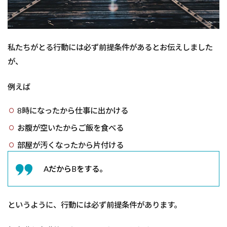
いて
3
ネ
ガ
私たちがとる行動には必ず前提条件があるとお伝えしました
ティ
ブ
が、
ワ
ー
ド
例えば
の
前
8時になったから仕事に出かける
提
条
お腹が空いたからご飯を食べる
件
は
部屋が汚くなったから片付ける
NG
AだからBをする。
4
小さ
なこ
とか
というように、行動には必ず前提条件があります。
ら
「前