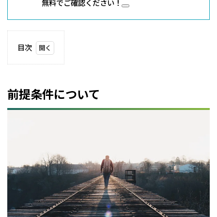
無料でご確認ください！
目次
1
前
提
条
前提条件について
件
に
つ
い
て
2
「前
提条
件を
変え
る」
につ