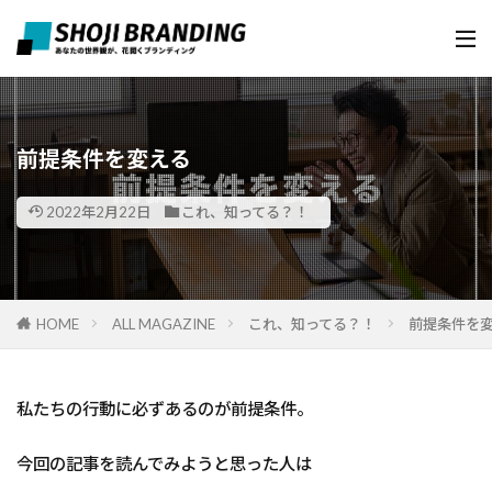
前提条件を変える
2022年2月22日
これ、知ってる？！
HOME
ALL MAGAZINE
これ、知ってる？！
前提条件を
私たちの行動に必ずあるのが前提条件。
今回の記事を読んでみようと思った人は