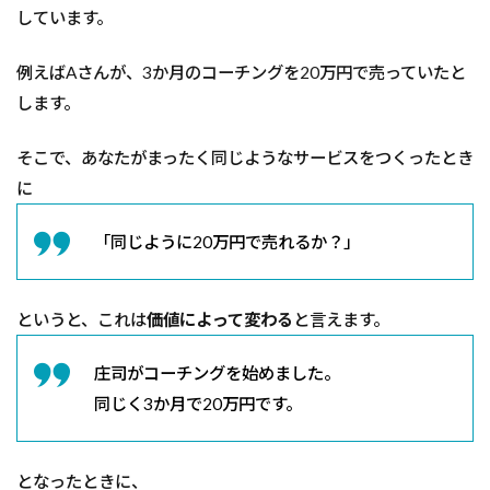
つ
しています。
い
て
例えばAさんが、3か月のコーチングを20万円で売っていたと
4
します。
市
場
性
そこで、あなたがまったく同じようなサービスをつくったとき
に
に
つ
い
て
「同じように20万円で売れるか？」
5
買
い
というと、これは
価値によって変わる
と言えます。
手
の
庄司がコーチングを始めました。
立
場
同じく3か月で20万円です。
に
な
って
い
となったときに、