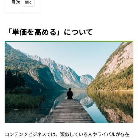
目次
1
「単
価を
高め
「単価を高める」について
る」
につ
いて
2
希
少
性
に
つ
い
て
3
再
現
性
に
コンテンツビジネスでは、類似している人やライバルが存在