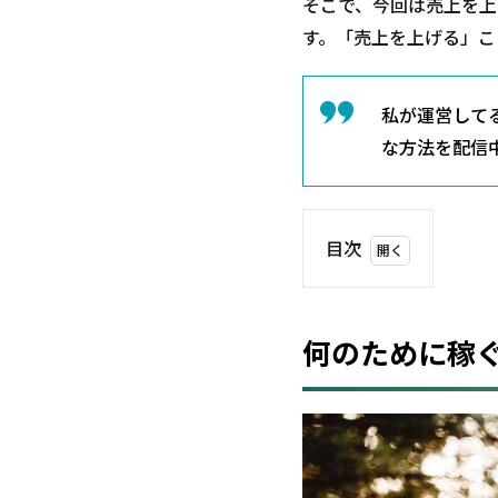
そこで、今回は売上を上
す。「売上を上げる」こ
私が運営して
な方法を配信
目次
1
何の
ため
何のために稼
に稼
ぐの
か？
1.1
目標
は何