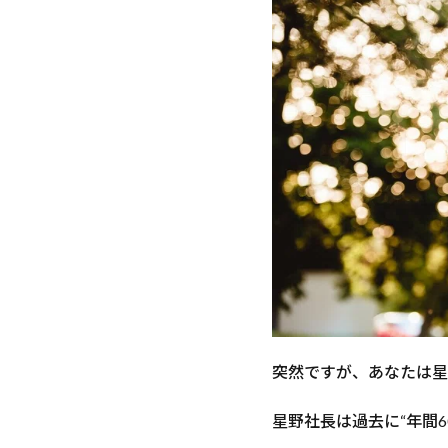
でも
OK、
私の
目標
は
「レ
クサ
スで
熱海
旅
行」
でし
た
2
す
べて
の“達
成”は“逆
突然ですが、あなたは星
算”から
始まる
星野社長は過去に“年間
3