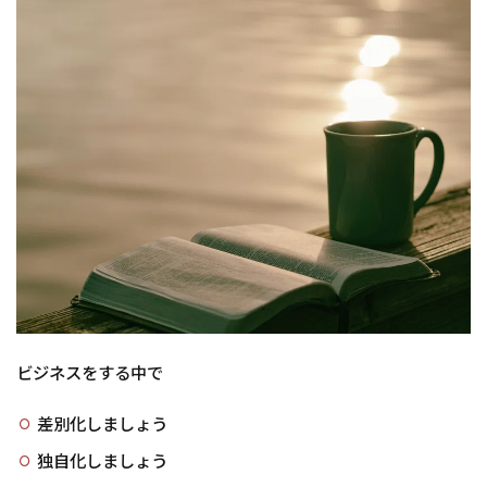
で実
現で
きる
1.1
コー
ヒー
を買
った
時の
例
1.2
心理
学の
本を
買っ
た時
ビジネスをする中で
の例
2
差別化しましょう
考
え
独自化しましょう
る