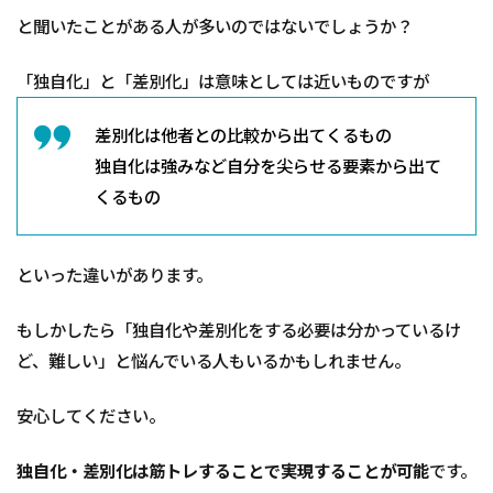
こ
と聞いたことがある人が多いのではないでしょうか？
と
で
差
「独自化」と「差別化」は意味としては近いものですが
別
化
差別化は他者との比較から出てくるもの
の
ポ
独自化は強みなど自分を尖らせる要素から出て
イ
くるもの
ン
ト
が
分
といった違いがあります。
か
る
もしかしたら「独自化や差別化をする必要は分かっているけ
2.1
ど、難しい」と悩んでいる人もいるかもしれません。
情報
発信
を見
安心してください。
た時
にも
独自化・差別化は筋トレすることで実現することが可能
です。
筋ト
レで