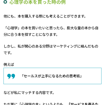
心理学の本を買った時の例
金を
かけ
ずに
すぐ
他にも、本を購入する際にも考えることができます。
行え
る
「心理学」の本を買いたいと思ったら、膨大な量の本から自
4.2
分に合う本を探すことになります。
少し
考え
るだ
しかし、私が関心のある分野はマーケティングに絡んだもの
けで
です。
独自
化・
差別
例えば
化す
るこ
「セールスが上手になるための思考術」
とが
でき
る
などが私にマッチする内容です。
5
ま
と
ただ単に「心理学の本」というよりも、
「サービスを売るた