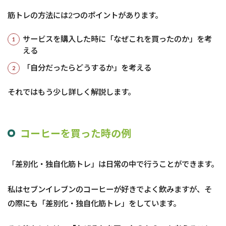
きる
筋トレの方法には2つのポイントがあります。
3
自
サービスを購入した時に「なぜこれを買ったのか」を考
分
える
だ
っ
「自分だったらどうするか」を考える
た
ら
それではもう少し詳しく解説します。
ど
う
す
る
コーヒーを買った時の例
か
を
考
え
「差別化・独自化筋トレ」は日常の中で行うことができます。
る
3.1
私はセブンイレブンのコーヒーが好きでよく飲みますが、そ
メル
の際にも「差別化・独自化筋トレ」をしています。
カリ
での