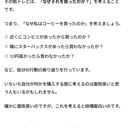
差別
その筋トレとは、
「なぜそれを買ったのか？」
を考えること
化の
です。
例
4
つまり、「なぜ私はコーヒーを買ったのか」を考えましょう。
独自
化・
近くにコンビニがあったから買ったのか？
差別
化筋
隣にスターバックスがあったら買わなかったか？
トレ
は
10円高かったら買わなかったか？
日々
する
など、自分の行動の振り返りを行っています。
必要
があ
る
いちいち自分が何かを購入する度に考えるのは面倒臭いと思
4.1
う人もいるかもしれません。
独自
化・
確かに面倒臭いのですが、これを考えると結構面白いのです。
差別
化筋
トレ
はお