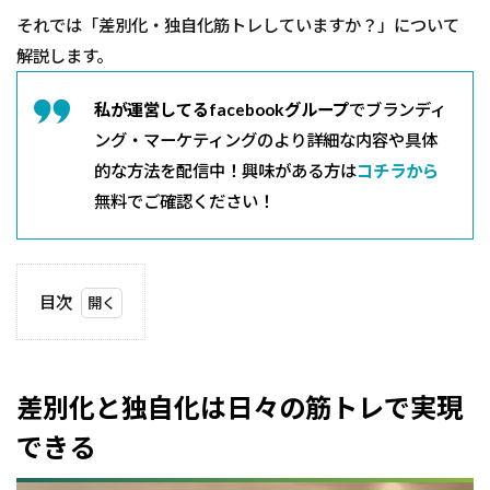
それでは「差別化・独自化筋トレしていますか？」について
解説します。
私が運営してるfacebookグループ
でブランディ
ング・マーケティングのより詳細な内容や具体
的な方法を配信中！興味がある方は
コチラから
無料でご確認ください！
目次
1
差別
化と
独自
差別化と独自化は日々の筋トレで実現
化は
日々
できる
の筋
トレ