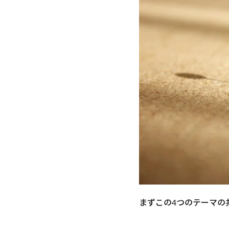
換えっ
て
何？」
3.3
「そも
そも情
報発信
って何
でする
の？」
4
リ
ス
ト
イ
ン
に
まずこの4つのテーマの
つ
い
て