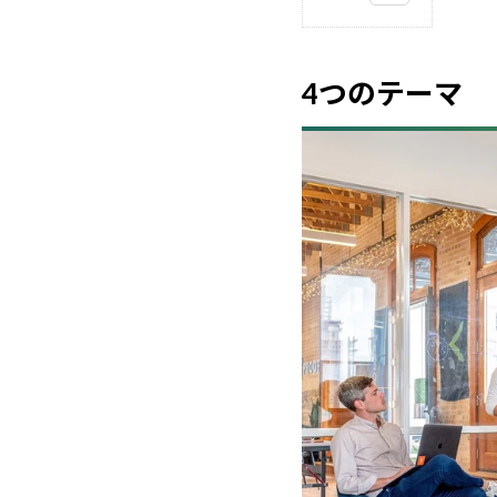
1
4つ
の
4つのテーマ
テ
ー
マ
2
共
通
点
2.1
「す
べ
て“出
発
点”が
自分
の考
え」