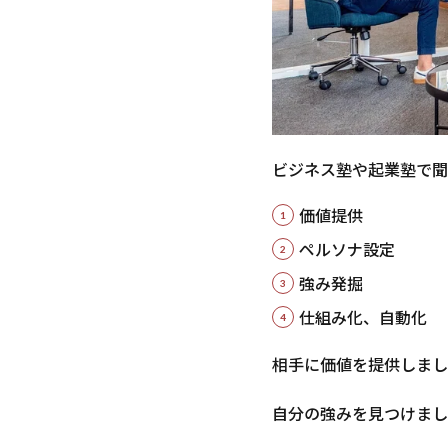
2.2
「顧
客目
線・
顧客
視点
が欠
落し
ビジネス塾や起業塾で聞
てい
る」
価値提供
2.3
ペルソナ設定
「自
強み発掘
分の
サー
仕組み化、自動化
ビス
が確
相手に価値を提供しまし
立し
切っ
自分の強みを見つけまし
てい
な