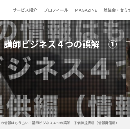
サービス紹介
プロフィール
MAGAZINE
勉強会・セミ
！講師ビジネス４つの誤解 ①
）
たの情報はもう古い！講師ビジネス４つの誤解 ①価値提供編（情報発信編）