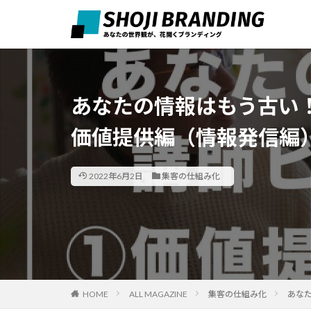
あなたの情報はもう古い
価値提供編（情報発信編
2022年6月2日
集客の仕組み化
HOME
ALL MAGAZINE
集客の仕組み化
あな