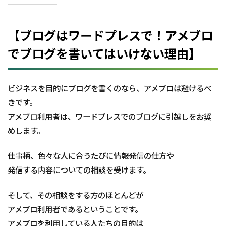
1
【ブ
ログ
はワ
【ブログはワードプレスで！アメブロ
ード
プレ
でブログを書いてはいけない理由】
ス
で！
アメ
ビジネスを目的にブログを書くのなら、アメブロは避けるべ
ブロ
でブ
きです。
ログ
アメブロ利用者は、ワードプレスでのブログに引越しをお奨
を書
いて
めします。
はい
けな
い理
仕事柄、色々な人に合うたびに情報発信の仕方や
由】
発信する内容についての相談を受けます。
そして、その相談をする方のほとんどが
アメブロ利用者であるということです。
アメブロを利用している人たちの目的は