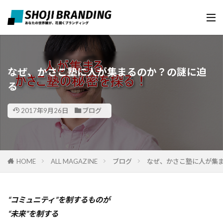
なぜ、かさこ塾に人が集まるのか？の謎に迫
る
2017年9月26日
ブログ
HOME
ALL MAGAZINE
ブログ
なぜ、かさこ塾に人が集
“コミュニティ”を制するものが
“未来”を制する