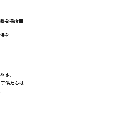
要な場所■
供を
ある、
の子供たちは
。