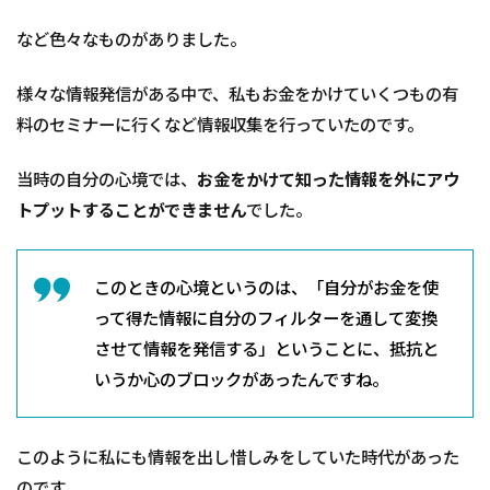
も
な
など色々なものがありました。
る
2.1
様々な情報発信がある中で、私もお金をかけていくつもの有
伝え
料のセミナーに行くなど情報収集を行っていたのです。
たい
こと
当時の自分の心境では、
お金をかけて知った情報を外にアウ
１：
情報
トプットすることができません
でした。
の出
し惜
しみ
はし
このときの心境というのは、「自分がお金を使
ない
って得た情報に自分のフィルターを通して変換
方が
良い
させて情報を発信する」ということに、抵抗と
いうか心のブロックがあったんですね。
2.2
伝え
たい
こと
このように私にも情報を出し惜しみをしていた時代があった
２：
のです。
ノウ