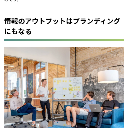
ハウ
を知
った
情報のアウトプットはブランディング
上で
頼っ
にもなる
てき
てく
れる
人を
クラ
イア
ント
にす
る
3
ま
ず
は
相
手
に
知