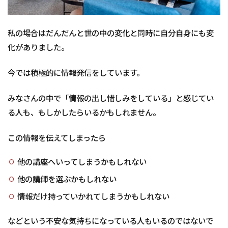
って
も
ら
う
私の場合はだんだんと世の中の変化と同時に自分自身にも変
こ
化がありました。
と
か
ら
今では積極的に情報発信をしています。
始
ま
みなさんの中で「情報の出し惜しみをしている」と感じてい
る
る人も、もしかしたらいるかもしれません。
4
ま
と
この情報を伝えてしまったら
め
他の講座へいってしまうかもしれない
他の講師を選ぶかもしれない
情報だけ持っていかれてしまうかもしれない
などという不安な気持ちになっている人もいるのではないで