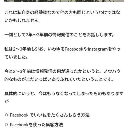
た
過
これは私自身の経験談なので他の方も同じというわけではな
去
の
いかもしれません。
私
2
一例として2年～3年前の情報発信のことをお話しします。
情
報
私は2～3年前もSNS、いわゆるFacebookやInstagramをやっ
の
ア
ていました。
ウ
ト
今と2～3年前は情報発信の何が違ったかというと、ノウハウ
プ
ッ
的なものがまだいっぱいありふれていたということです。
ト
は
具体的にいうと、今はもうなくなってしまったものもあります
ブ
ラ
が
ン
ディ
Facebook でいいねをたくさんもらう方法
ン
グ
Facebookを使った集客方法
に