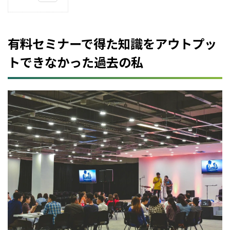
1
有
料
セ
有料セミナーで得た知識をアウトプッ
ミ
ナ
トできなかった過去の私
ーで
得
た
知
識
を
ア
ウ
ト
プ
ッ
ト
で
き
な
か
っ