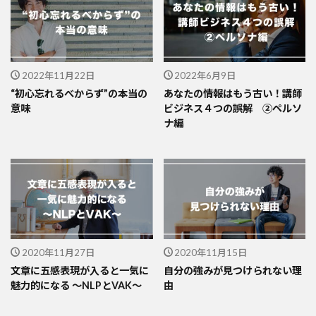
2022年11月22日
2022年6月9日
“初心忘れるべからず”の本当の
あなたの情報はもう古い！講師
意味
ビジネス４つの誤解 ②ペルソ
ナ編
2020年11月27日
2020年11月15日
文章に五感表現が入ると一気に
自分の強みが見つけられない理
魅力的になる 〜NLPとVAK〜
由