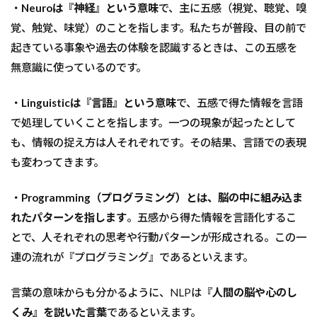
・
Neuroは『神経』という意味
で、主に五感（視覚、聴覚、嗅
覚、触覚、味覚）のことを指します。私たちが普段、目の前で
起きている事象や過去の体験を認識するときは、この五感を
無意識に使っているのです。
・
Linguisticは『言語』という意味
で、五感で得た情報を言語
で処理していくことを指します。一つの現象が起ったとして
も、情報の捉え方は人それぞれです。その結果、言語での表現
も変わってきます。
・
Programming（プログラミング）とは、脳の中に組み込ま
れたパターンを指します
。五感から得た情報を言語化するこ
とで、人それぞれの思考や行動パターンが形成される。この一
連の流れが『プログラミング』であるといえます。
言葉の意味からも分かるように、NLPは
『人間の脳や心のし
くみ』を説いた言葉
であるといえます。