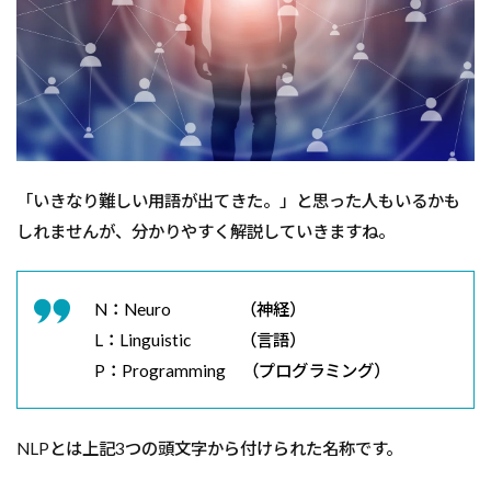
VAK
を取
り入
れた
文章
を見
てみ
よう
2.2
「いきなり難しい用語が出てきた。」と思った人もいるかも
VAK
しれませんが、分かりやすく解説していきますね。
を取
り入
れて
みよ
N：Neuro （神経）
う
L：Linguistic （言語）
3
P：Programming （プログラミング）
ま
と
め
NLPとは上記3つの頭文字から付けられた名称です。