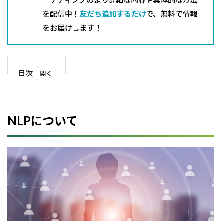
ーケティングのより詳細な内容や具体的な方法
を配信中！
友だち追加するだけ
で、無料で情報
をお届けします！
目次
1
NLP
に
つ
NLPについて
い
て
2
VAK
に
つ
い
て
2.1